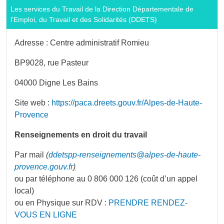
Les services du Travail de la Direction Départementale de
l’Emploi, du Travail et des Solidarités (DDETS)
Adresse : Centre administratif Romieu
BP9028, rue Pasteur
04000 Digne Les Bains
Site web :
https://paca.dreets.gouv.fr/Alpes-de-Haute-
Provence
Renseignements en droit du travail
Par mail
(
ddetspp-renseignements@alpes-de-haute-
provence.gouv.fr
)
ou par téléphone au 0 806 000 126 (coût d’un appel
local)
ou en Physique sur RDV :
PRENDRE RENDEZ-
VOUS EN LIGNE