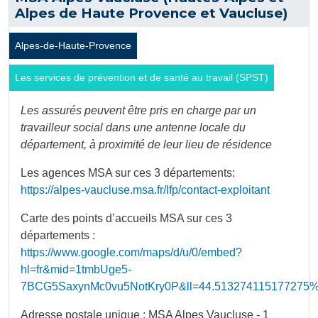
Alpes de Haute Provence et Vaucluse)
Alpes-de-Haute-Provence
Les services de prévention et de santé au travail (SPST)
Les assurés peuvent être pris en charge par un
travailleur social dans une antenne locale du
département, à proximité de leur lieu de résidence
Les agences MSA sur ces 3 départements:
https://alpes-vaucluse.msa.fr/lfp/contact-exploitant
Carte des points d’accueils MSA sur ces 3
départements :
https://www.google.com/maps/d/u/0/embed?
hl=fr&mid=1tmbUge5-
7BCG5SaxynMc0vu5NotKry0P&ll=44.513274115177275
Adresse postale unique : MSA Alpes Vaucluse - 1