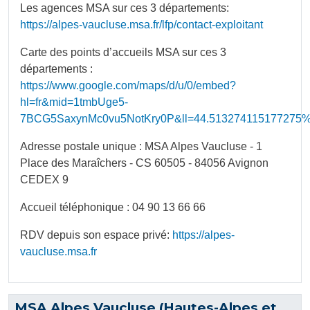
Les agences MSA sur ces 3 départements:
https://alpes-vaucluse.msa.fr/lfp/contact-exploitant
Carte des points d’accueils MSA sur ces 3
départements :
https://www.google.com/maps/d/u/0/embed?
hl=fr&mid=1tmbUge5-
7BCG5SaxynMc0vu5NotKry0P&ll=44.513274115177275
Adresse postale unique : MSA Alpes Vaucluse - 1
Place des Maraîchers - CS 60505 - 84056 Avignon
CEDEX 9
Accueil téléphonique : 04 90 13 66 66
RDV depuis son espace privé:
https://alpes-
vaucluse.msa.fr
MSA Alpes Vaucluse (Hautes-Alpes et