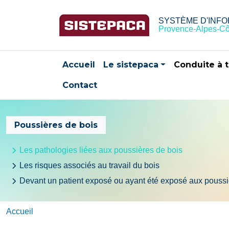
Aller au contenu principal
SYSTÈME D'INFO
Provence-Alpes-Cô
Navigation principale
Accueil
Le sistepaca
Conduite à t
Contact
Poussières de bois
Les pathologies liées aux poussières de bois
Les risques associés au travail du bois
Devant un patient exposé ou ayant été exposé aux poussi
Accueil