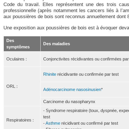
Code du travail. Elles représentent une des trois cau
professionnelle (après notamment les cancers liés à l’am
aux poussières de bois sont reconnus annuellement dont
Une exposition aux poussières de bois est à évoquer deva
Des
Des maladies
symptômes
Oculaires :
Conjonctivites récidivantes ou confirmées par
Rhinite
récidivante ou confirmée par test
ORL :
Adénocarcinome nasosinusien
*
Carcinome du nasopharynx
- Syndrome respiratoire (toux, dyspnée, expec
test
Respiratoires :
-
Asthme
récidivant ou confirmé par test