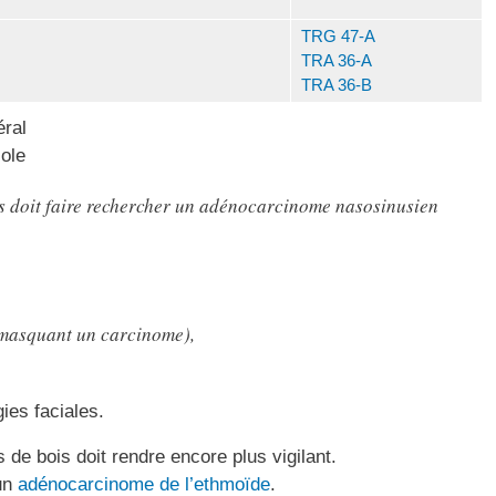
TRG 47-A
TRA 36-A
TRA 36-B
ral
ole
s doit faire rechercher un adénocarcinome nasosinusien
 masquant un carcinome),
ies faciales.
e bois doit rendre encore plus vigilant.
 un
adénocarcinome de l’ethmoïde
.